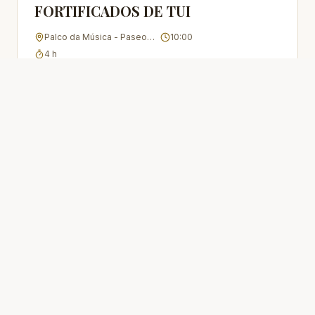
FORTIFICADOS DE TUI
Palco da Música - Paseo da Corredoira, Tui
10:00
4
h
Lista de agarda
60
de
60
VER ROTEIRO
FINALIZADO
Finalizado