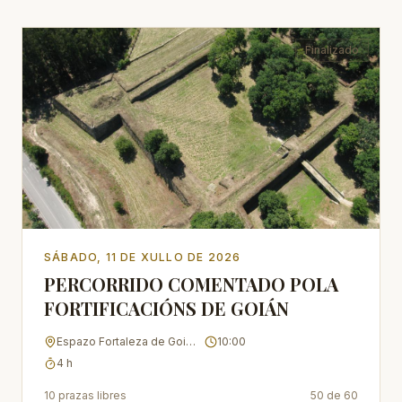
Finalizado
SÁBADO, 11 DE XULLO DE 2026
PERCORRIDO COMENTADO POLA
FORTIFICACIÓNS DE GOIÁN
Espazo Fortaleza de Goián
10:00
4
h
10 prazas libres
50
de
60