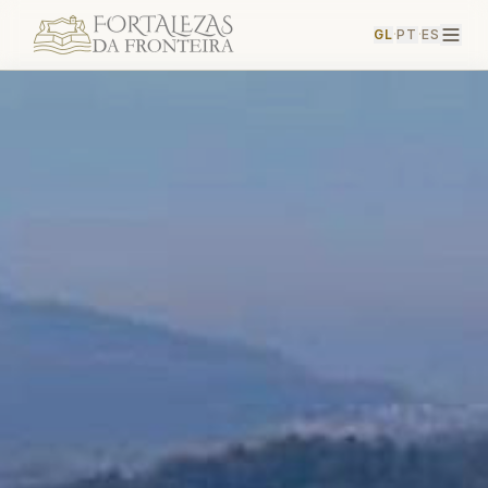
GL
·
PT
·
ES